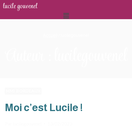
lucile gouvenel
Accueil
/
lucilegouvenel
Auteur : lucilegouvenel
MMI BORDEAUX
Moi c’est Lucile !
Par
lucilegouvenel
13/02/2023